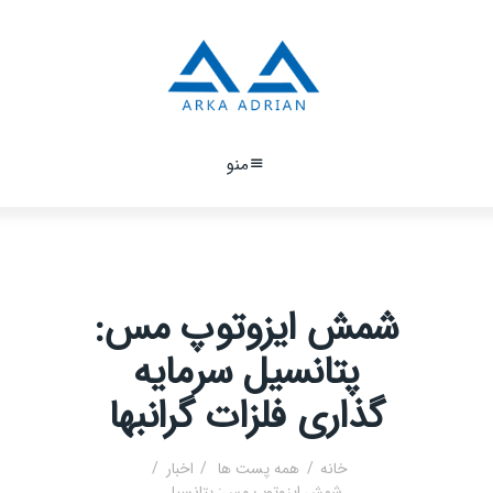
منو
شمش ایزوتوپ مس:
پتانسیل سرمایه
گذاری فلزات گرانبها
خانه
همه پست ها
اخبار
شمش ایزوتوپ مس: پتانسیل...