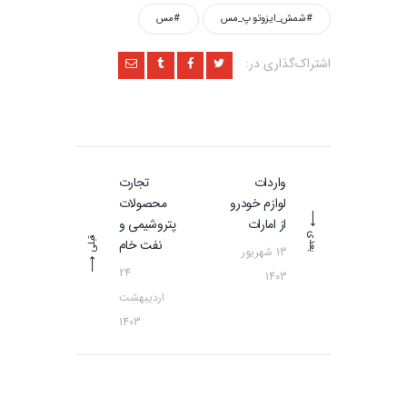
#شمش_ایزوتوپ_مس
#مس
اشتراک‌گذاری در:
راهبری
واردات
تجارت
نوشته
پست
مطلب
لوازم خودرو
محصولات
بعدی
قبلی:
از امارات
پتروشیمی و
بعدی
قبلی
نفت خام
13 شهریور
24
1403
اردیبهشت
1403